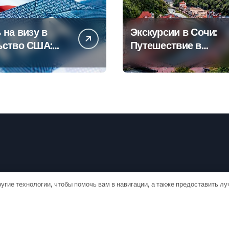
 на визу в
Экскурсии в Сочи:
ьство США:
Путешествие в
овое
сердце
дство
Черноморского
курорта
угие технологии, чтобы помочь вам в навигации, а также предоставить л