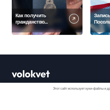
Как получить
Запись
гражданство
Посол
Аргентины: Полное
Пошаг
руководство
руково
volokvet
Открывай мир
Этот сайт использует куки-файлы и др