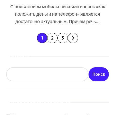
как своего, так и чужого
С появлением мобильной связи вопрос «как
гаджета
положить деньги на телефон» является
достаточно актуальным. Причем речь...
П
1
2
3
а
Поиск
г
и
Поиск
н
а
ц
Последние публикации
и