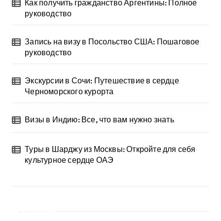
Как получить гражданство Аргентины: Полное
я
руководство
з
Запись на визу в Посольство США: Пошаговое
а
руководство
п
Экскурсии в Сочи: Путешествие в сердце
и
Черноморского курорта
с
Визы в Индию: Все, что вам нужно знать
е
Туры в Шарджу из Москвы: Откройте для себя
й
культурное сердце ОАЭ
Архив