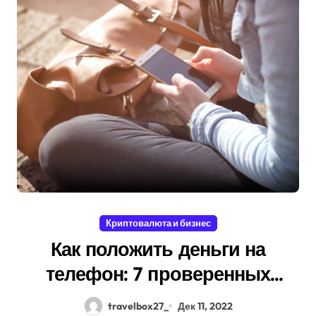
Криптовалюта и бизнес
Как положить деньги на
телефон: 7 проверенных
способов пополнения счета,
travelbox27_
Дек 11, 2022