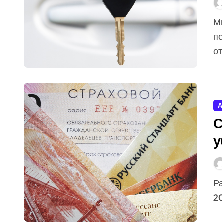
Многие автопроизводители в августе 2018 года
п
от
А
С
у
Размер средней премии в период с января по август
20