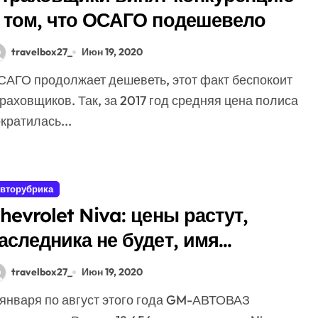
 том, что ОСАГО подешевело
travelbox27_
Июн 19, 2020
раховщиков. Так, за 2017 год средняя цена полиса
кратилась...
вторубрика
hevrolet Niva: цены растут,
аследника не будет, имя
родадут
travelbox27_
Июн 19, 2020