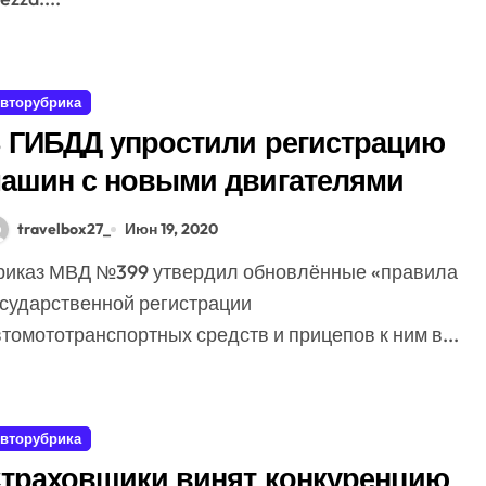
вторубрика
 ГИБДД упростили регистрацию
ашин с новыми двигателями
travelbox27_
Июн 19, 2020
осударственной регистрации
томототранспортных средств и прицепов к ним в...
вторубрика
траховщики винят конкуренцию