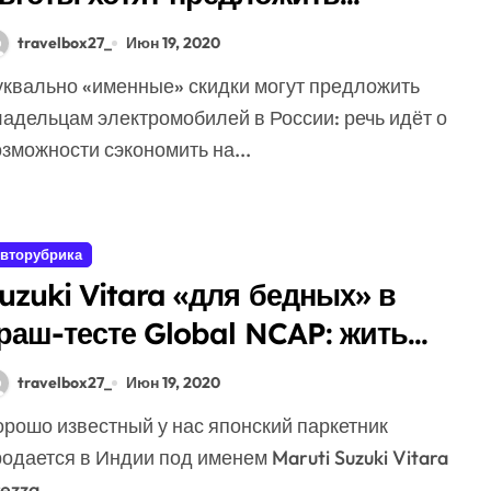
ладельцам электромобилей
travelbox27_
Июн 19, 2020
ладельцам электромобилей в России: речь идёт о
зможности сэкономить на...
вторубрика
uzuki Vitara «для бедных» в
раш-тесте Global NCAP: жить
ожно!
travelbox27_
Июн 19, 2020
одается в Индии под именем Maruti Suzuki Vitara
ezza....