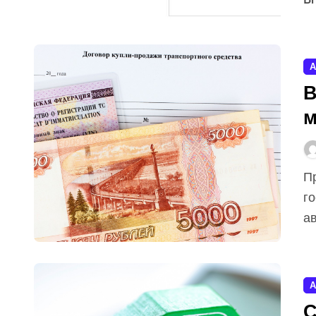
А
В
м
Приказ МВД №399 утвердил обновлённые «правила
г
ав
А
С