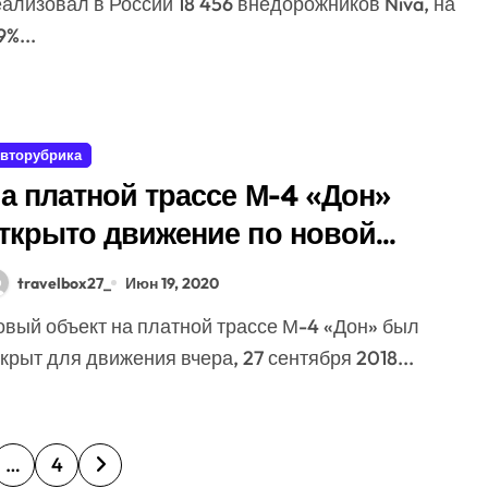
ализовал в России 18 456 внедорожников Niva, на
9%...
вторубрика
а платной трассе М-4 «Дон»
ткрыто движение по новой
азвязке
travelbox27_
Июн 19, 2020
крыт для движения вчера, 27 сентября 2018...
…
4