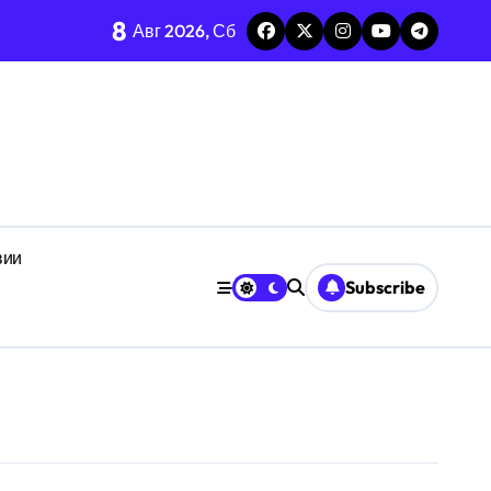
8
Авг 2026, Сб
ез призму анализа F1-Score
неопределённости
дефицита времени
анстве
вии
ачении
Subscribe
е
кроуровня
ботоспособности