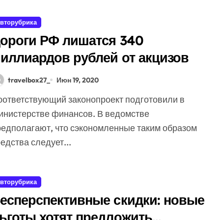
вторубрика
ороги РФ лишатся 340
иллиардов рублей от акцизов
travelbox27_
Июн 19, 2020
инистерстве финансов. В ведомстве
редполагают, что сэкономленные таким образом
едства следует...
вторубрика
есперспективные скидки: новые
ьготы хотят предложить