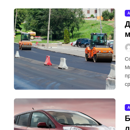
А
Д
м
Соответствующий законопроект подготовили в
М
п
ср
А
Б
л