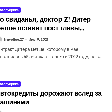
вторубрика
о свиданья, доктор Z! Дитер
етше оставит пост главы
онцерна Daimler
travelbox27_
Июл 9, 2021
полнилось 65, истекает только в 2019 году, но в...
вторубрика
втокредиты дорожают вслед за
ашинами