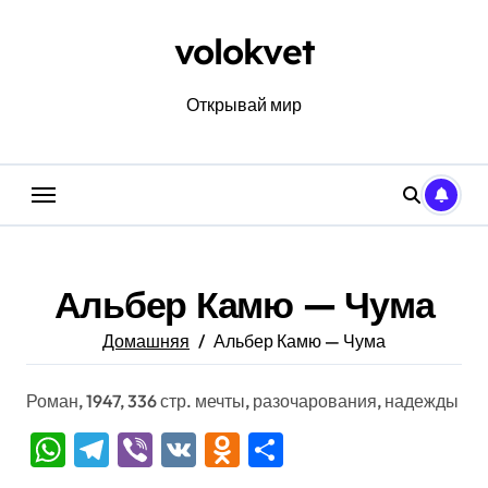
Перейти
к
volokvet
содержанию
Открывай мир
Альбер Камю — Чума
Домашняя
Альбер Камю — Чума
Роман, 1947, 336 стр. мечты, разочарования, надежды
WhatsApp
Telegram
Viber
VK
Odnoklassniki
Отправить