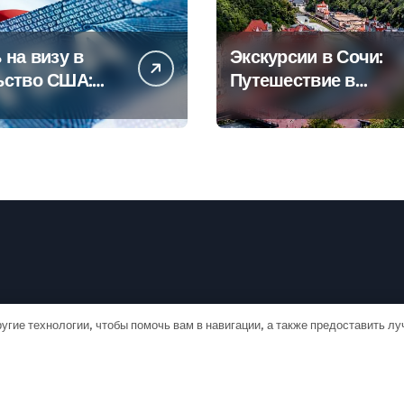
 на визу в
Экскурсии в Сочи:
ьство США:
Путешествие в
овое
сердце
дство
Черноморского
курорта
угие технологии, чтобы помочь вам в навигации, а также предоставить л