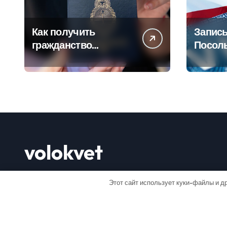
Как получить
Запись
гражданство
Посол
Аргентины: Полное
Пошаг
руководство
руково
volokvet
Открывай мир
Этот сайт использует куки-файлы и др