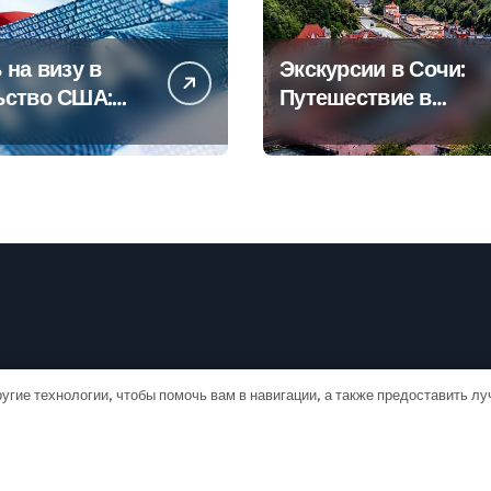
 на визу в
Экскурсии в Сочи:
ьство США:
Путешествие в
овое
сердце
дство
Черноморского
курорта
угие технологии, чтобы помочь вам в навигации, а также предоставить л