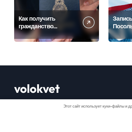
Как получить
Запись
гражданство
Посол
Аргентины: Полное
Пошаг
руководство
руково
volokvet
Открывай мир
Этот сайт использует куки-файлы и др