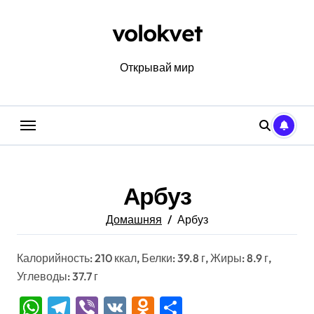
Перейти
к
volokvet
содержанию
Открывай мир
Арбуз
Домашняя
Арбуз
Калорийность: 210 ккал, Белки: 39.8 г, Жиры: 8.9 г,
Углеводы: 37.7 г
WhatsApp
Telegram
Viber
VK
Odnoklassniki
Отправить