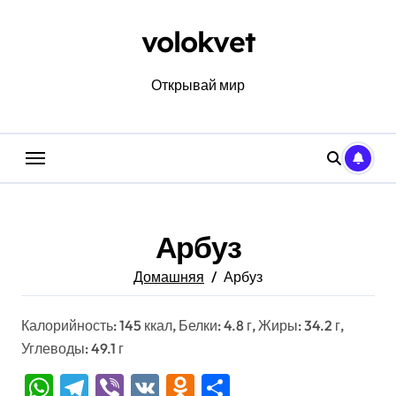
Перейти
к
volokvet
содержанию
Открывай мир
Арбуз
Домашняя
Арбуз
Калорийность: 145 ккал, Белки: 4.8 г, Жиры: 34.2 г,
Углеводы: 49.1 г
WhatsApp
Telegram
Viber
VK
Odnoklassniki
Отправить