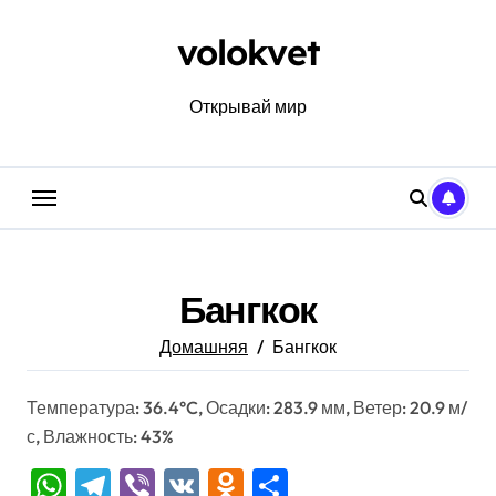
Перейти
к
volokvet
содержанию
Открывай мир
Бангкок
Домашняя
Бангкок
Температура: 36.4°C, Осадки: 283.9 мм, Ветер: 20.9 м/
с, Влажность: 43%
WhatsApp
Telegram
Viber
VK
Odnoklassniki
Отправить