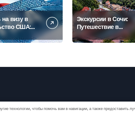
 на визу в
Экскурсии в Сочи:
ьство США:
Путешествие в
овое
сердце
дство
Черноморского
курорта
угие технологии, чтобы помочь вам в навигации, а также предоставить л