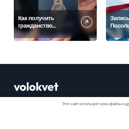
Как получить
Запись
гражданство
Посол
Аргентины: Полное
Пошаг
руководство
руково
volokvet
Открывай мир
Этот сайт использует куки-файлы и др