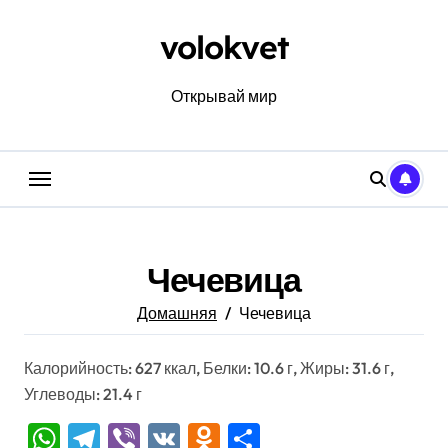
Перейти
к
volokvet
содержанию
Открывай мир
Чечевица
Домашняя
Чечевица
Калорийность: 627 ккал, Белки: 10.6 г, Жиры: 31.6 г,
Углеводы: 21.4 г
WhatsApp
Telegram
Viber
VK
Odnoklassniki
Отправить