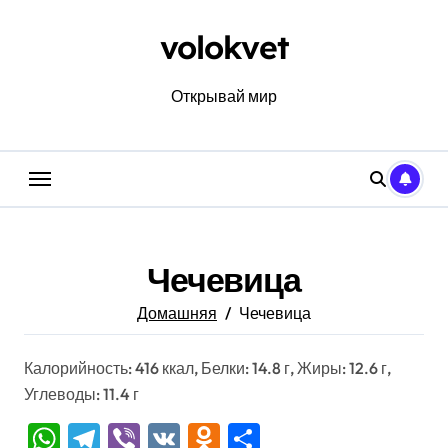
Перейти
к
volokvet
содержанию
Открывай мир
Чечевица
Домашняя
Чечевица
Калорийность: 416 ккал, Белки: 14.8 г, Жиры: 12.6 г,
Углеводы: 11.4 г
WhatsApp
Telegram
Viber
VK
Odnoklassniki
Отправить