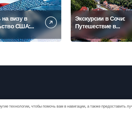
 на визу в
Экскурсии в Сочи:
ьство США:
Путешествие в
овое
сердце
дство
Черноморского
курорта
угие технологии, чтобы помочь вам в навигации, а также предоставить л