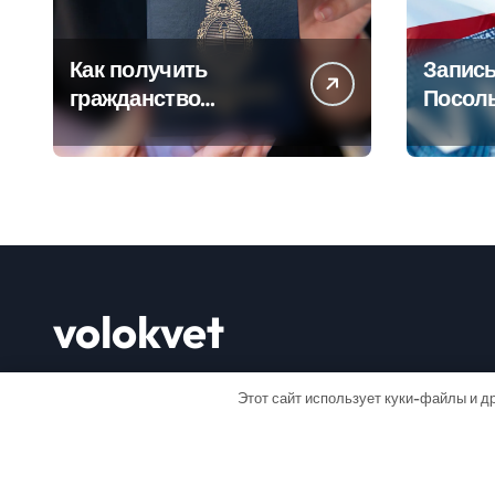
Как получить
Запись
гражданство
Посол
Аргентины: Полное
Пошаг
руководство
руково
volokvet
Открывай мир
Этот сайт использует куки-файлы и др