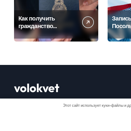
Как получить
Запись
гражданство
Посол
Аргентины: Полное
Пошаг
руководство
руково
volokvet
Открывай мир
Этот сайт использует куки-файлы и др