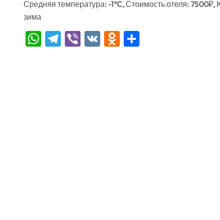
Средняя температура: -1°C, Стоимость отеля: 7500₽,
зима
WhatsApp
Telegram
Viber
VK
Odnoklassniki
Отправить