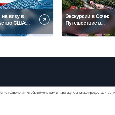
 на визу в
Экскурсии в Сочи:
ьство США:
Путешествие в
овое
сердце
дство
Черноморского
курорта
угие технологии, чтобы помочь вам в навигации, а также предоставить л