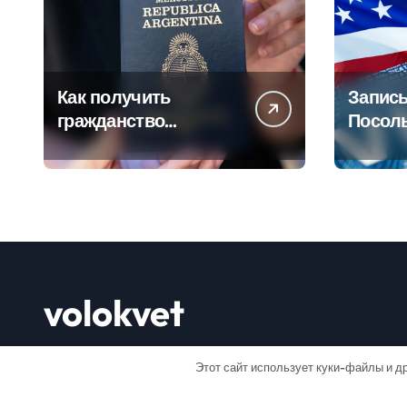
Как получить
Запись
гражданство
Посол
Аргентины: Полное
Пошаг
руководство
руково
volokvet
Открывай мир
Этот сайт использует куки-файлы и др