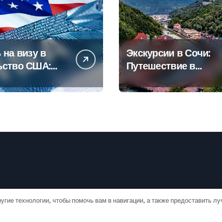
 на визу в
Экскурсии в Сочи:
ьство США:
Путешествие в
овое
сердце
дство
Черноморского
курорта
угие технологии, чтобы помочь вам в навигации, а также предоставить л