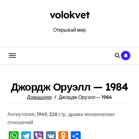
Перейти
к
volokvet
содержанию
Открывай мир
Джордж Оруэлл — 1984
Домашняя
Джордж Оруэлл — 1984
Антиутопия, 1949, 328 стр. драма человеческих
отношений
WhatsApp
Telegram
Viber
VK
Odnoklassniki
Отправить