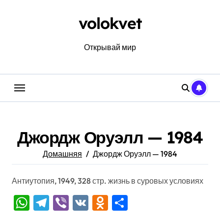
Перейти
к
volokvet
содержанию
Открывай мир
Джордж Оруэлл — 1984
Домашняя
Джордж Оруэлл — 1984
Антиутопия, 1949, 328 стр. жизнь в суровых условиях
WhatsApp
Telegram
Viber
VK
Odnoklassniki
Отправить