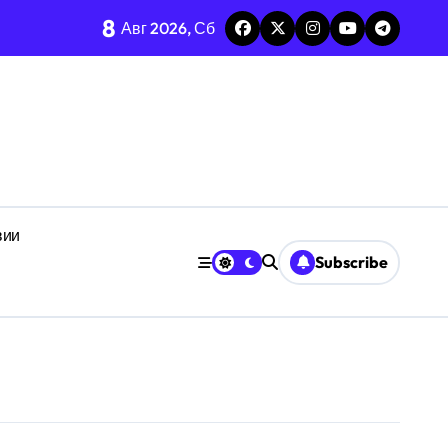
8
Авг 2026, Сб
ез призму анализа F1-Score
неопределённости
дефицита времени
анстве
вии
Subscribe
ачении
е
кроуровня
ботоспособности