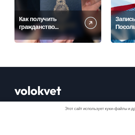
Как получить
Запись
гражданство
Посол
Аргентины: Полное
Пошаг
руководство
руково
volokvet
Открывай мир
Этот сайт использует куки-файлы и др