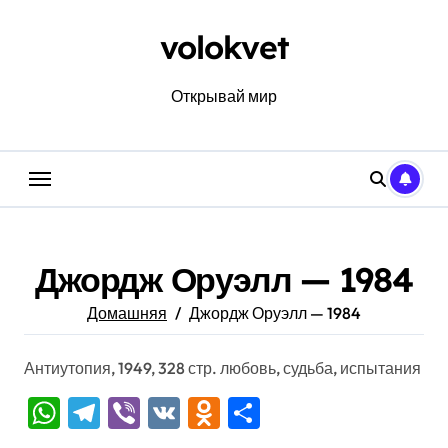
Перейти
к
volokvet
содержанию
Открывай мир
Джордж Оруэлл — 1984
Домашняя
Джордж Оруэлл — 1984
Антиутопия, 1949, 328 стр. любовь, судьба, испытания
WhatsApp
Telegram
Viber
VK
Odnoklassniki
Отправить