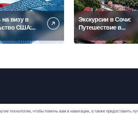
 на визу в
Экскурсии в Сочи:
ьство США:
Путешествие в
овое
сердце
дство
Черноморского
курорта
угие технологии, чтобы помочь вам в навигации, а также предоставить л