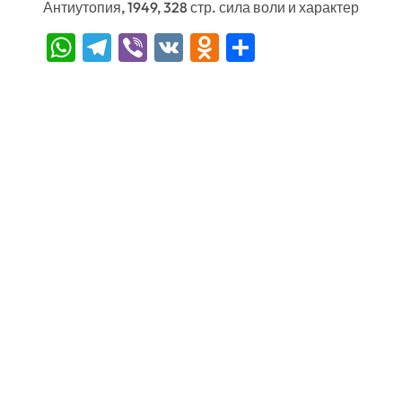
Антиутопия, 1949, 328 стр. сила воли и характер
WhatsApp
Telegram
Viber
VK
Odnoklassniki
Отправить