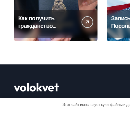
Как получить
Запись
гражданство
Посол
Аргентины: Полное
Пошаг
руководство
руково
volokvet
Открывай мир
Этот сайт использует куки-файлы и др