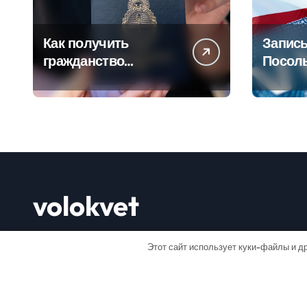
Как получить
Запись
гражданство
Посол
Аргентины: Полное
Пошаг
руководство
руково
volokvet
Открывай мир
Этот сайт использует куки-файлы и др