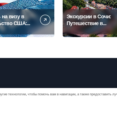
 на визу в
Экскурсии в Сочи:
ьство США:
Путешествие в
овое
сердце
дство
Черноморского
курорта
угие технологии, чтобы помочь вам в навигации, а также предоставить л