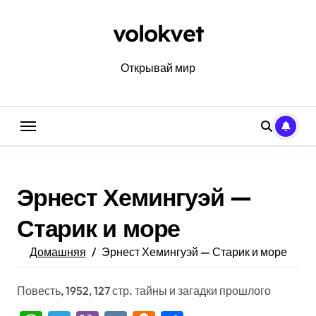
Перейти
к
volokvet
содержанию
Открывай мир
Эрнест Хемингуэй —
Старик и море
Домашняя
Эрнест Хемингуэй — Старик и море
Повесть, 1952, 127 стр. тайны и загадки прошлого