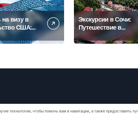
 на визу в
Экскурсии в Сочи:
ьство США:
Путешествие в
овое
сердце
дство
Черноморского
курорта
угие технологии, чтобы помочь вам в навигации, а также предоставить л