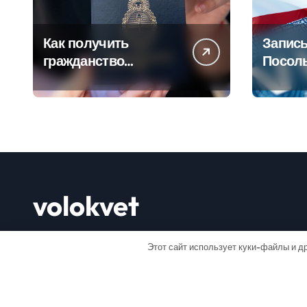
Как получить
Запись
гражданство
Посол
Аргентины: Полное
Пошаг
руководство
руково
volokvet
Открывай мир
Этот сайт использует куки-файлы и др