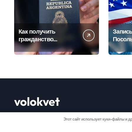
Как получить
Запись
гражданство
Посол
Аргентины: Полное
Пошаг
руководство
руково
volokvet
Открывай мир
Этот сайт использует куки-файлы и др