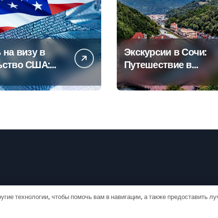
 на визу в
Экскурсии в Сочи:
ьство США:
Путешествие в
овое
сердце
дство
Черноморского
курорта
угие технологии, чтобы помочь вам в навигации, а также предоставить л