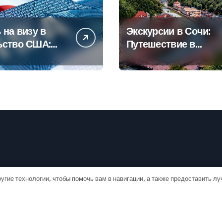
 на визу в
Экскурсии в Сочи:
ьство США:
Путешествие в
овое
сердце
дство
Черноморского
курорта
угие технологии, чтобы помочь вам в навигации, а также предоставить л