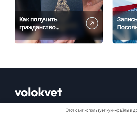
Как получить
Запись
гражданство
Посол
Аргентины: Полное
Пошаг
руководство
руково
volokvet
Открывай мир
Этот сайт использует куки-файлы и др