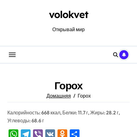
Перейти
к
volokvet
содержанию
Открывай мир
Горох
Домашняя
Горох
Калорийность: 668 ккал, Белки: 11.7 г, Жиры: 28.2 г,
Углеводы: 68.6 г
WhatsApp
Telegram
Viber
VK
Odnoklassniki
Отправить