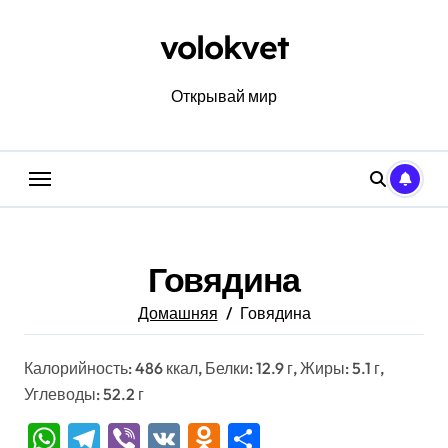
Перейти
к
volokvet
содержанию
Открывай мир
Говядина
Домашняя
Говядина
Калорийность: 486 ккал, Белки: 12.9 г, Жиры: 5.1 г,
Углеводы: 52.2 г
WhatsApp
Telegram
Viber
VK
Odnoklassniki
Отправить