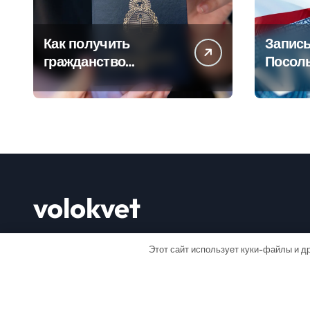
Как получить
Запись
гражданство
Посол
Аргентины: Полное
Пошаг
руководство
руково
volokvet
Открывай мир
Этот сайт использует куки-файлы и др