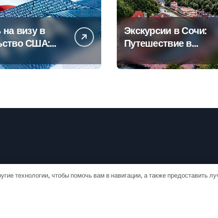
 на визу в
Экскурсии в Сочи:
ьство США:
Путешествие в
овое
сердце
дство
Черноморского
курорта
угие технологии, чтобы помочь вам в навигации, а также предоставить л