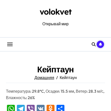
Перейти
к
volokvet
содержанию
Открывай мир
Кейптаун
Домашняя
Кейптаун
Температура: 29.8°C, Осадки: 15.5 мм, Ветер: 28.3 м/с,
Влажность: 26%
WhatsApp
Telegram
Viber
VK
Odnoklassniki
Отправить