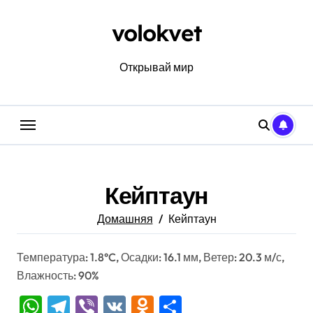
Перейти
к
volokvet
содержанию
Открывай мир
Кейптаун
Домашняя
Кейптаун
Температура: 1.8°C, Осадки: 16.1 мм, Ветер: 20.3 м/с,
Влажность: 90%
WhatsApp
Telegram
Viber
VK
Odnoklassniki
Отправить