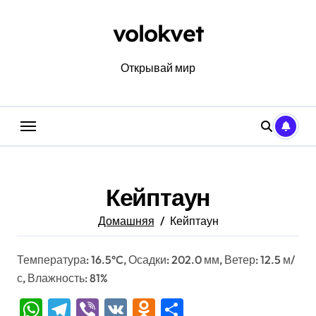
Перейти
к
volokvet
содержанию
Открывай мир
Кейптаун
Домашняя
Кейптаун
Температура: 16.5°C, Осадки: 202.0 мм, Ветер: 12.5 м/
с, Влажность: 81%
WhatsApp
Telegram
Viber
VK
Odnoklassniki
Отправить