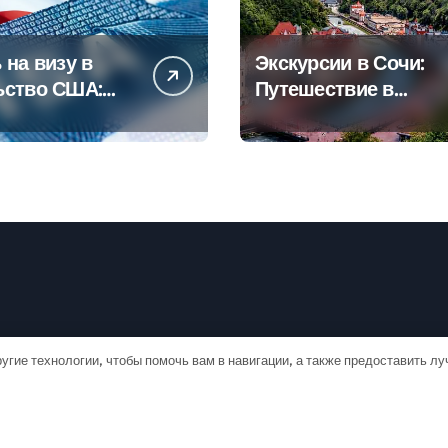
 на визу в
Экскурсии в Сочи:
ьство США:
Путешествие в
овое
сердце
дство
Черноморского
курорта
угие технологии, чтобы помочь вам в навигации, а также предоставить л