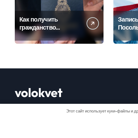
Как получить
Запись
гражданство
Посол
Аргентины: Полное
Пошаг
руководство
руково
volokvet
Открывай мир
Этот сайт использует куки-файлы и др