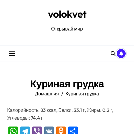
Перейти
к
volokvet
содержанию
Открывай мир
Куриная грудка
Домашняя
Куриная грудка
Калорийность: 83 ккал, Белки: 33.1 г, Жиры: 0.2 г,
Углеводы: 74.4 г
WhatsApp
Telegram
Viber
VK
Odnoklassniki
Отправить