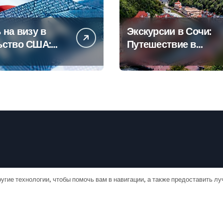
 на визу в
Экскурсии в Сочи:
ьство США:
Путешествие в
овое
сердце
дство
Черноморского
курорта
угие технологии, чтобы помочь вам в навигации, а также предоставить л