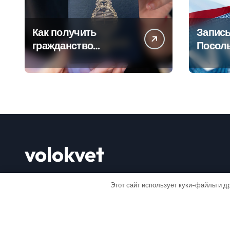
Как получить
Запись
гражданство
Посол
Аргентины: Полное
Пошаг
руководство
руково
volokvet
Открывай мир
Этот сайт использует куки-файлы и др