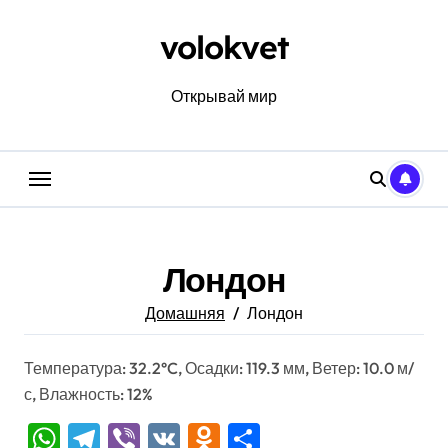
Перейти
к
volokvet
содержанию
Открывай мир
Лондон
Домашняя
Лондон
Температура: 32.2°C, Осадки: 119.3 мм, Ветер: 10.0 м/
с, Влажность: 12%
WhatsApp
Telegram
Viber
VK
Odnoklassniki
Отправить