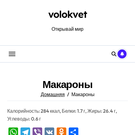
Перейти
к
volokvet
содержанию
Открывай мир
Макароны
Домашняя
Макароны
Калорийность: 284 ккал, Белки: 1.7 г, Жиры: 26.4 г,
Углеводы: 0.6 г
WhatsApp
Telegram
Viber
VK
Odnoklassniki
Отправить