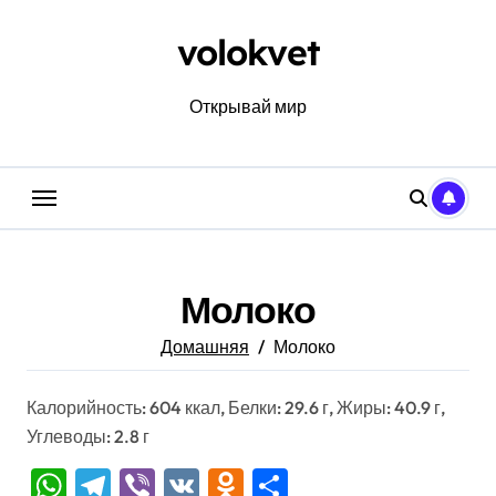
Перейти
к
volokvet
содержанию
Открывай мир
Молоко
Домашняя
Молоко
Калорийность: 604 ккал, Белки: 29.6 г, Жиры: 40.9 г,
Углеводы: 2.8 г
WhatsApp
Telegram
Viber
VK
Odnoklassniki
Отправить