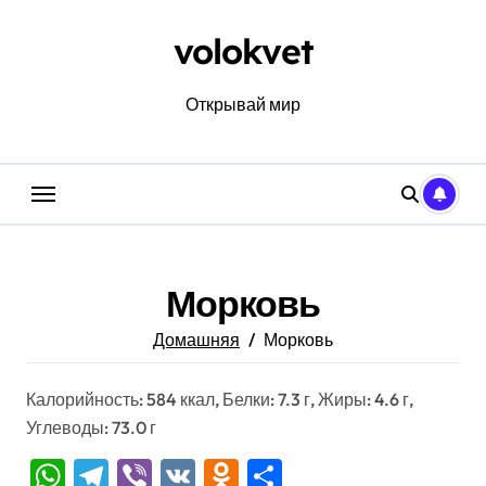
Перейти
к
volokvet
содержанию
Открывай мир
Морковь
Домашняя
Морковь
Калорийность: 584 ккал, Белки: 7.3 г, Жиры: 4.6 г,
Углеводы: 73.0 г
WhatsApp
Telegram
Viber
VK
Odnoklassniki
Отправить