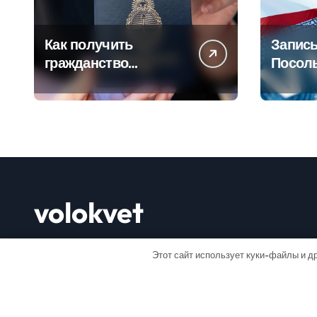
Как получить
Запись
гражданство
Посол
Аргентины: Полное
Пошаг
руководство
руково
volokvet
Открывай мир
Этот сайт использует куки-файлы и др