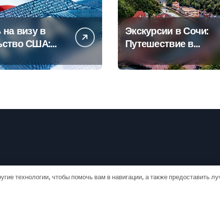
 на визу в
Экскурсии в Сочи:
ьство США:
Путешествие в
овое
сердце
дство
Черноморского
курорта
угие технологии, чтобы помочь вам в навигации, а также предоставить л