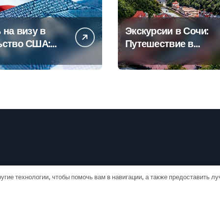
 на визу в
Экскурсии в Сочи:
ьство США:
Путешествие в
овое
сердце
дство
Черноморского
курорта
угие технологии, чтобы помочь вам в навигации, а также предоставить л