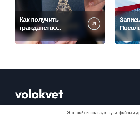
Как получить
Запись
гражданство
Посол
Аргентины: Полное
Пошаг
руководство
руково
volokvet
Открывай мир
Этот сайт использует куки-файлы и др