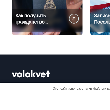
Как получить
Запись
гражданство
Посол
Аргентины: Полное
Пошаг
руководство
руково
volokvet
Открывай мир
Этот сайт использует куки-файлы и др