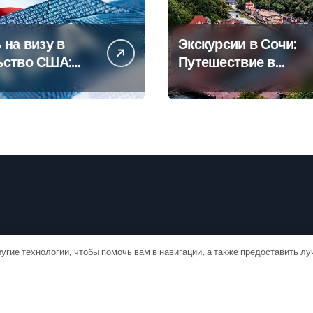
 на визу в
Экскурсии в Сочи:
ьство США:
Путешествие в
овое
сердце
дство
Черноморского
курорта
угие технологии, чтобы помочь вам в навигации, а также предоставить л