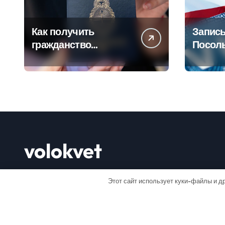
Как получить
Запись
гражданство
Посол
Аргентины: Полное
Пошаг
руководство
руково
volokvet
Открывай мир
Этот сайт использует куки-файлы и др