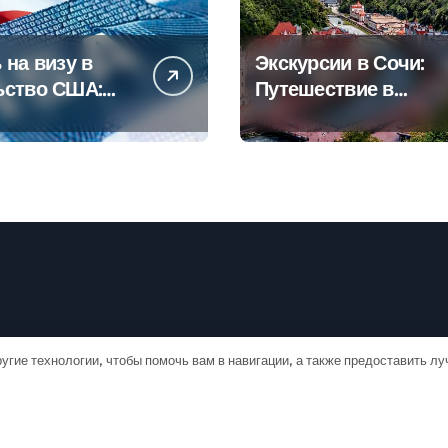
 на визу в
Экскурсии в Сочи:
ьство США:
Путешествие в
овое
сердце
дство
Черноморского
курорта
угие технологии, чтобы помочь вам в навигации, а также предоставить л