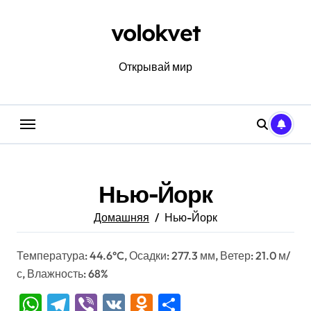
Перейти
к
volokvet
содержанию
Открывай мир
Нью-Йорк
Домашняя
Нью-Йорк
Температура: 44.6°C, Осадки: 277.3 мм, Ветер: 21.0 м/
с, Влажность: 68%
WhatsApp
Telegram
Viber
VK
Odnoklassniki
Отправить