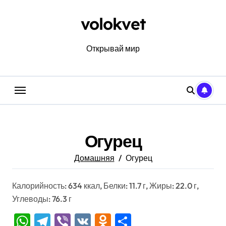
Перейти
к
volokvet
содержанию
Открывай мир
Огурец
Домашняя
Огурец
Калорийность: 634 ккал, Белки: 11.7 г, Жиры: 22.0 г,
Углеводы: 76.3 г
WhatsApp
Telegram
Viber
VK
Odnoklassniki
Отправить