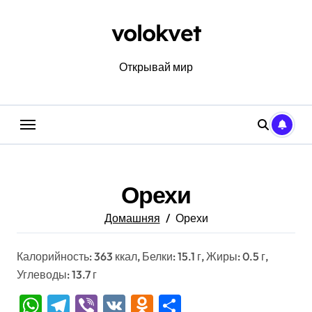
Перейти
к
volokvet
содержанию
Открывай мир
Орехи
Домашняя
Орехи
Калорийность: 363 ккал, Белки: 15.1 г, Жиры: 0.5 г,
Углеводы: 13.7 г
WhatsApp
Telegram
Viber
VK
Odnoklassniki
Отправить