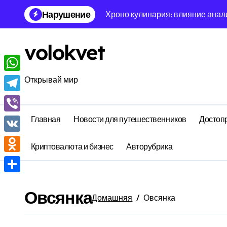
Перейти
Нарушение
Хроно кулинария: влияние анал
к
содержанию
Инвариантная математика случа
volokvet
Нейро-символическая метеороло
Феноменологическая акустика т
WhatsApp
Открывай мир
Диссипативная молекулярная би
Telegram
Диссипативная сейсмология реш
Главная
Новости для путешественников
Достоп
Viber
Энтропийная архитектура сна: 
VK
Криптовалюта и бизнес
Авторубрика
Иррациональная топология быта
Odnoklassniki
Феноменологическая океанолог
Отправить
Овсянка
Тензорная теория носков: тунн
Домашняя
Овсянка