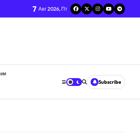
7
Авг 2026, Пт
ез призму анализа F1-Score
неопределённости
дефицита времени
анстве
вии
Subscribe
ачении
е
кроуровня
ботоспособности