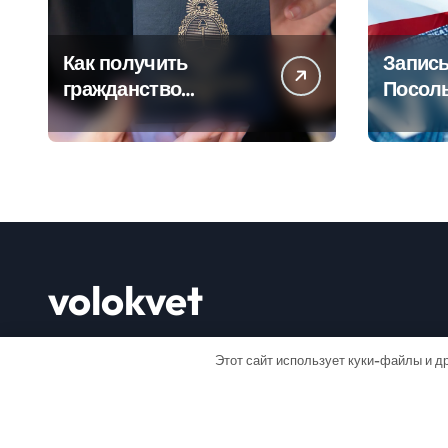
Как получить
Запись
гражданство
Посол
Аргентины: Полное
Пошаг
руководство
руково
volokvet
Открывай мир
Этот сайт использует куки-файлы и др