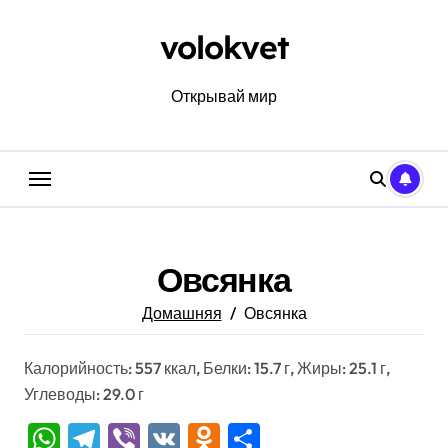
Перейти
к
volokvet
содержанию
Открывай мир
Овсянка
Домашняя
Овсянка
Калорийность: 557 ккал, Белки: 15.7 г, Жиры: 25.1 г,
Углеводы: 29.0 г
WhatsApp
Telegram
Viber
VK
Odnoklassniki
Отправить