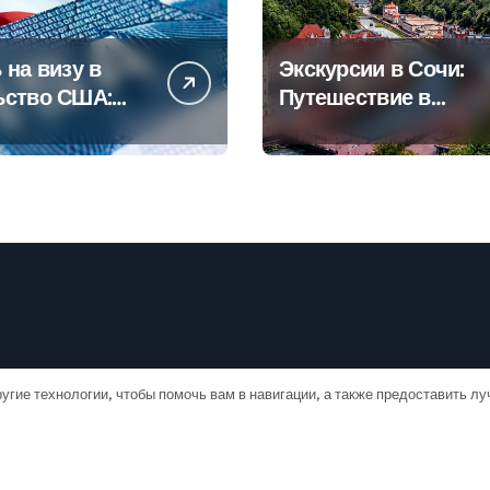
 на визу в
Экскурсии в Сочи:
ьство США:
Путешествие в
овое
сердце
дство
Черноморского
курорта
угие технологии, чтобы помочь вам в навигации, а также предоставить л