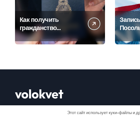
Как получить
Запись
гражданство
Посол
Аргентины: Полное
Пошаг
руководство
руково
volokvet
Открывай мир
Этот сайт использует куки-файлы и др