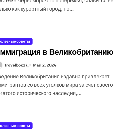
естечке Черноморского побережья, славится не
лько как курортный город, но...
олезные советы
ммиграция в Великобританию
travelbox27_
Май 2, 2024
мигрантов со всех уголков мира за счет своего
гатого исторического наследия,...
олезные советы