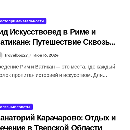
остопримечательности
ид Искусствовед в Риме и
атикане: Путешествие Сквозь
ека Искусства
travelbox27_
Июн 16, 2024
олок пропитан историей и искусством. Для...
олезные советы
анаторий Карачарово: Отдых и
ечение в Тверской Области