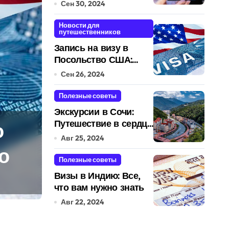
Аргентины: Полное
Сен 30, 2024
руководство
Новости для
путешественников
Запись на визу в
Посольство США:
Пошаговое
Сен 26, 2024
руководство
Полезные советы
Экскурсии в Сочи:
Путешествие в сердце
вие
Визы в Индию: Вс
Черноморского
Авг 25, 2024
курорта
нужно знать
Полезные советы
Визы в Индию: Все,
travelbox27_
Авг 22, 2024
что вам нужно знать
Авг 22, 2024