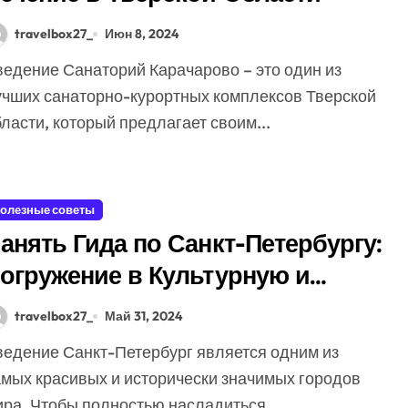
travelbox27_
Июн 8, 2024
учших санаторно-курортных комплексов Тверской
ласти, который предлагает своим...
олезные советы
анять Гида по Санкт-Петербургу:
огружение в Культурную и
сторическую Судьбу Северной
travelbox27_
Май 31, 2024
толицы
амых красивых и исторически значимых городов
ира. Чтобы полностью насладиться...