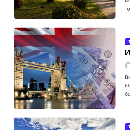
м
то
П
И
Введение Великобритания издавна привлекает
им
бо
П