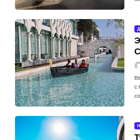
Д
Э
С
Введение Баку, столица Азербайджана, — это город
с 
с
Н
Т