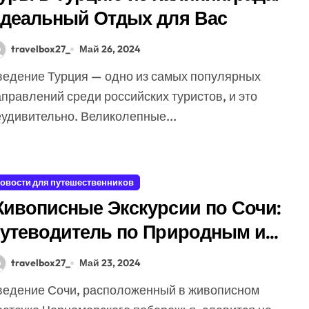
деальный Отдых для Вас
travelbox27_
Май 26, 2024
правлений среди российских туристов, и это
еудивительно. Великолепные...
овости для путешественников
ивописные Экскурсии по Сочи:
утеводитель по Природным и
ультурным
travelbox27_
Май 23, 2024
остопримечательностям