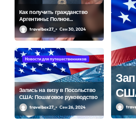
Как получить гражданство
Аргентины: Полное
руководство
travelbox27_
Сен 30, 2024
Новости для путешественников
у в Посольство
Экс
ое руководство
в с
Запись на визу в Посольство
США: Пошаговое руководство
кур
trav
travelbox27_
Сен 26, 2024