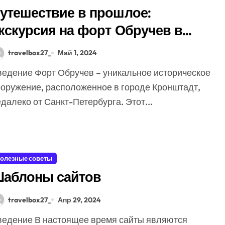
утешествие в прошлое:
кскурсия на форт Обручев в
ронштадте
travelbox27_
Май 1, 2024
ооружение, расположенное в городе Кронштадт,
далеко от Санкт-Петербурга. Этот...
олезные советы
аблоны сайтов
travelbox27_
Апр 29, 2024