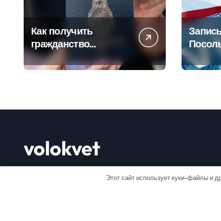
Как получить
Запись
гражданство
Посол
Аргентины: Полное
Пошаг
руководство
руково
volokvet
Открывай мир
Этот сайт использует куки-файлы и др