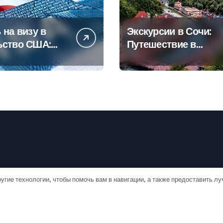
 на визу в
Экскурсии в Сочи:
ьство США:
Путешествие в
овое
сердце
дство
Черноморского
курорта
угие технологии, чтобы помочь вам в навигации, а также предоставить л